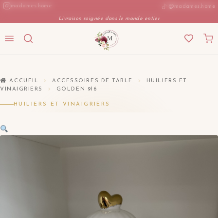
Aller
madames.home
@madames.home
au
Livraison soignée dans le monde entier
contenu
ACCUEIL
ACCESSOIRES DE TABLE
HUILIERS ET
VINAIGRIERS
GOLDEN 916
HUILIERS ET VINAIGRIERS