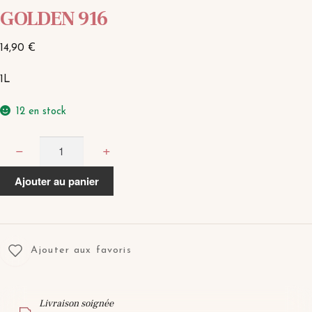
GOLDEN 916
14,90
€
1L
12 en stock
quantité
−
+
de
GOLDEN
Ajouter au panier
916
Ajouter aux favoris
Livraison soignée