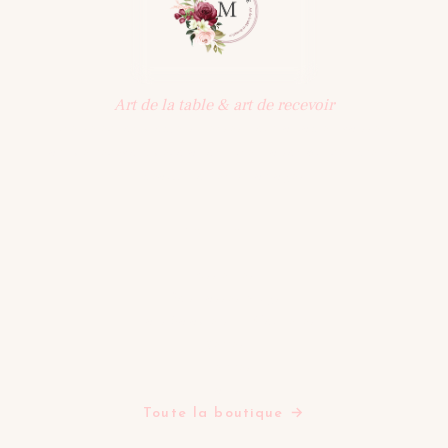
Art de la table & art de recevoir
Une sélection d'objets pensés pour la table : vaisselle,
art de recevoir, décoration. Une maison qui célèbre les
beaux moments partagés.
BOUTIQUE
Assiettes
Bols Tasses Mugs
Plats Saladiers Et Coupelles
Verres
Théières
Tapis
Toute la boutique →