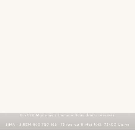
LA MAISON
Tables d'inspiration
Mes favoris
Contact
FAQ
SERVICE & LÉGAL
Livraison & retours
CGV
Mentions légales
Confidentialité
RGPD
© 2026 Madame's Home — Tous droits réservés.
SINA · SIREN 890 720 188 · 75 rue du 8 Mai 1945, 73400 Ugine