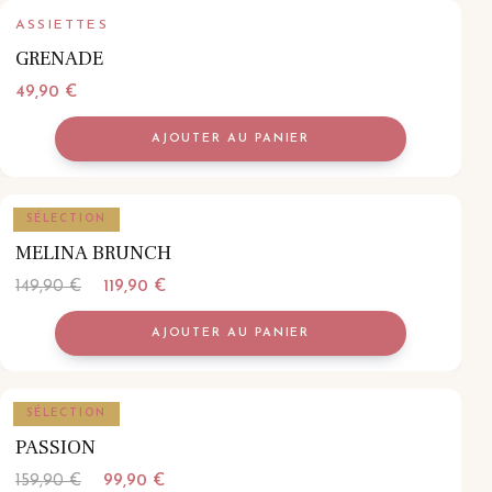
ASSIETTES
GRENADE
49,90
€
AJOUTER AU PANIER
ASSIETTES
SÉLECTION
MELINA BRUNCH
Le
Le
149,90
€
119,90
€
prix
prix
AJOUTER AU PANIER
initial
actuel
était :
est :
149,90 €.
119,90 €.
ASSIETTES
SÉLECTION
PASSION
Le
Le
159,90
€
99,90
€