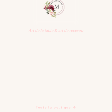
Art de la table & art de recevoir
Une sélection d'objets pensés pour la table : vaisselle,
art de recevoir, décoration. Une maison qui célèbre les
beaux moments partagés.
BOUTIQUE
Assiettes
Bols Tasses Mugs
Plats Saladiers Et Coupelles
Verres
Théières
Tapis
Toute la boutique →