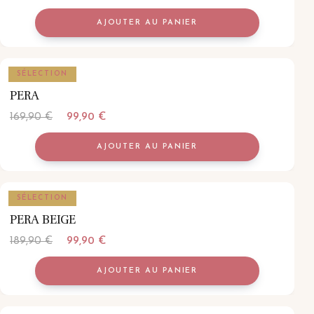
prix
prix
AJOUTER AU PANIER
initial
actuel
était :
est :
159,90 €.
99,90 €.
ASSIETTES
SÉLECTION
PERA
Le
Le
169,90
€
99,90
€
prix
prix
AJOUTER AU PANIER
initial
actuel
était :
est :
169,90 €.
99,90 €.
ASSIETTES
SÉLECTION
PERA BEIGE
Le
Le
189,90
€
99,90
€
prix
prix
AJOUTER AU PANIER
initial
actuel
était :
est :
189,90 €.
99,90 €.