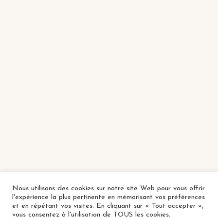
LA MAISON
Tables d'inspiration
Mes favoris
Contact
FAQ
SERVICE & LÉGAL
Livraison & retours
CGV
Mentions légales
Confidentialité
RGPD
Nous utilisons des cookies sur notre site Web pour vous offrir
© 2026 Madame's Home — Tous droits réservés.
l'expérience la plus pertinente en mémorisant vos préférences
et en répétant vos visites. En cliquant sur « Tout accepter »,
SINA · SIREN 890 720 188 · 75 rue du 8 Mai 1945, 73400 Ugine
vous consentez à l'utilisation de TOUS les cookies.