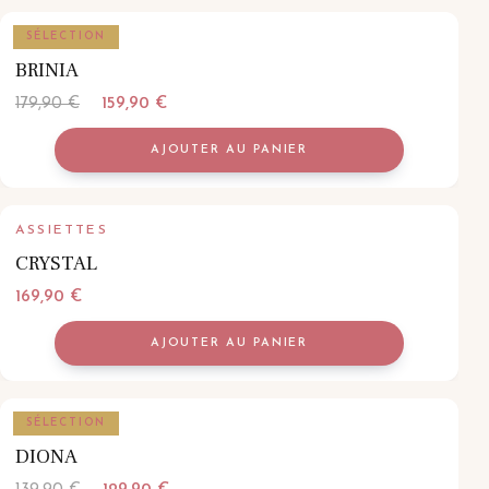
ASSIETTES
SÉLECTION
BRINIA
Le
Le
179,90
€
159,90
€
prix
prix
AJOUTER AU PANIER
initial
actuel
était :
est :
179,90 €.
159,90 €.
ASSIETTES
CRYSTAL
169,90
€
AJOUTER AU PANIER
ASSIETTES
SÉLECTION
DIONA