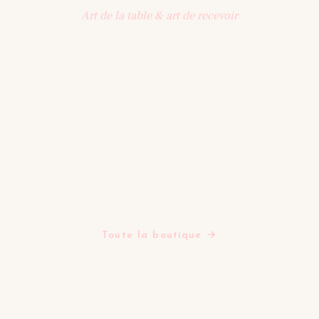
Art de la table & art de recevoir
Une sélection d'objets pensés pour la table : vaisselle,
art de recevoir, décoration. Une maison qui célèbre les
beaux moments partagés.
BOUTIQUE
Assiettes
Bols Tasses Mugs
Plats Saladiers Et Coupelles
Verres
Théières
Tapis
Toute la boutique →
LA MAISON
Tables d'inspiration