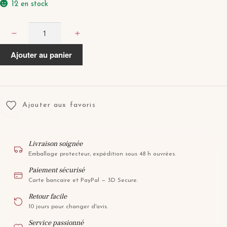
12 en stock
quantité
−
+
de
HARLOW
Ajouter au panier
21
Ajouter aux favoris
Livraison soignée
Emballage protecteur, expédition sous 48 h ouvrées.
Paiement sécurisé
Carte bancaire et PayPal — 3D Secure.
Retour facile
10 jours pour changer d'avis.
Service passionné