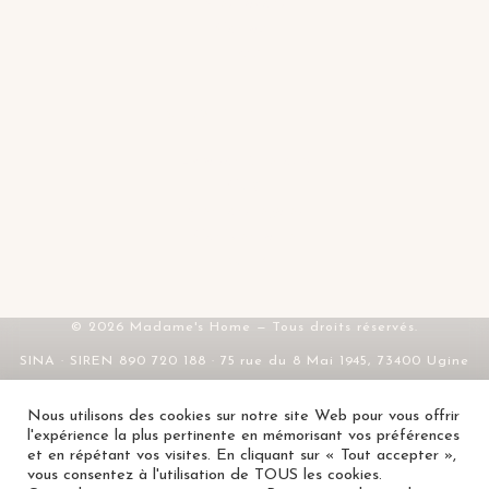
Mes favoris
Contact
FAQ
SERVICE & LÉGAL
Livraison & retours
CGV
Mentions légales
Confidentialité
RGPD
© 2026 Madame's Home — Tous droits réservés.
SINA · SIREN 890 720 188 · 75 rue du 8 Mai 1945, 73400 Ugine
Nous utilisons des cookies sur notre site Web pour vous offrir
l'expérience la plus pertinente en mémorisant vos préférences
et en répétant vos visites. En cliquant sur « Tout accepter »,
HARLOW 21
vous consentez à l'utilisation de TOUS les cookies.
AJOUTER
7,90
€