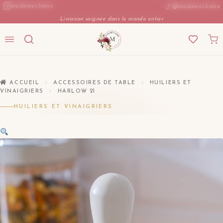
Aller
madames.home
@madames.home
au
Livraison soignée dans le monde entier
contenu
ACCUEIL
ACCESSOIRES DE TABLE
HUILIERS ET
VINAIGRIERS
HARLOW 21
HUILIERS ET VINAIGRIERS