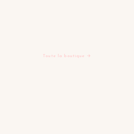
BOUTIQUE
Assiettes
Bols Tasses Mugs
Plats Saladiers Et Coupelles
Verres
Théières
Tapis
Toute la boutique →
LA MAISON
Tables d'inspiration
Mes favoris
Contact
FAQ
SERVICE & LÉGAL