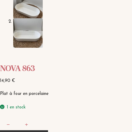
NOVA 863
14,90
€
Plat à four en porcelaine
1 en stock
quantité
−
+
de