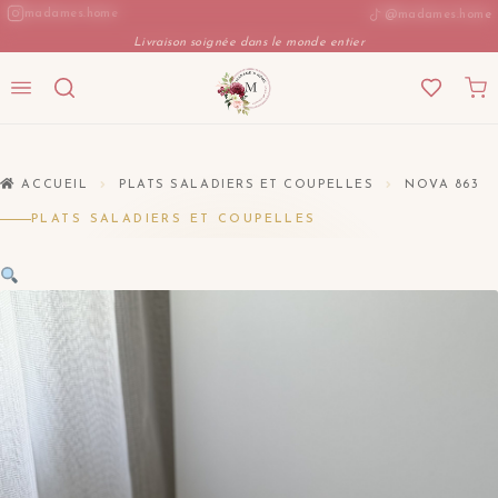
Aller
madames.home
@madames.home
au
Livraison soignée dans le monde entier
contenu
ACCUEIL
PLATS SALADIERS ET COUPELLES
NOVA 863
PLATS SALADIERS ET COUPELLES