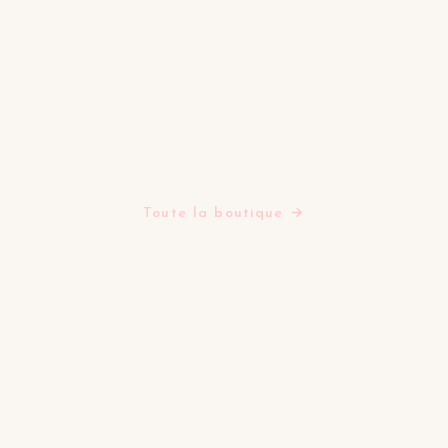
BOUTIQUE
Assiettes
Bols Tasses Mugs
Plats Saladiers Et Coupelles
Verres
Théières
Tapis
Toute la boutique →
LA MAISON
Tables d'inspiration
Mes favoris
Contact
FAQ
SERVICE & LÉGAL