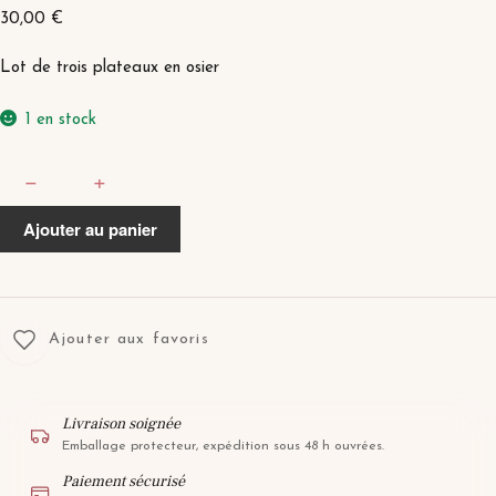
30,00
€
Lot de trois plateaux en osier
1 en stock
quantité
−
+
de
NOMAD
Ajouter au panier
871
MARRON
Ajouter aux favoris
Livraison soignée
Emballage protecteur, expédition sous 48 h ouvrées.
Paiement sécurisé