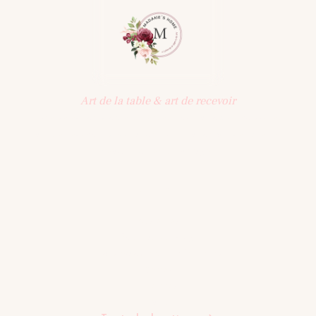
Art de la table & art de recevoir
Une sélection d'objets pensés pour la table : vaisselle,
art de recevoir, décoration. Une maison qui célèbre les
beaux moments partagés.
BOUTIQUE
Assiettes
Bols Tasses Mugs
Plats Saladiers Et Coupelles
Verres
Théières
Tapis