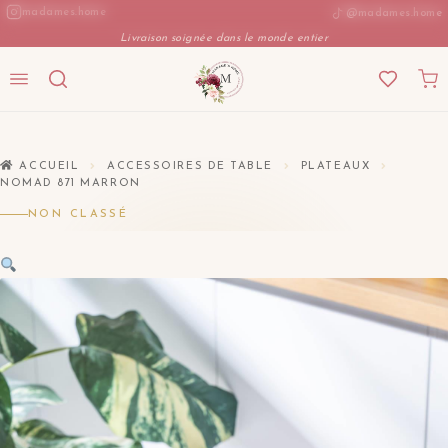
Aller
madames.home
@madames.home
au
Livraison soignée dans le monde entier
contenu
ACCUEIL
ACCESSOIRES DE TABLE
PLATEAUX
NOMAD 871 MARRON
NON CLASSÉ