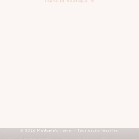
Toute la boutique →
LA MAISON
Tables d'inspiration
Mes favoris
Contact
FAQ
SERVICE & LÉGAL
Livraison & retours
CGV
Mentions légales
Confidentialité
RGPD
© 2026 Madame's Home — Tous droits réservés.