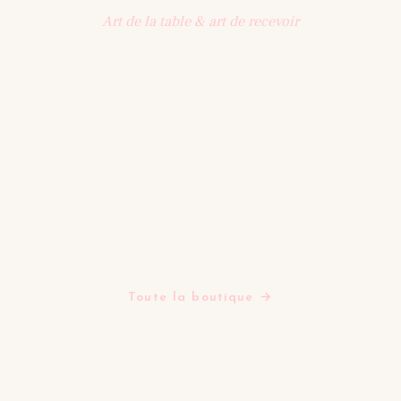
Art de la table & art de recevoir
Une sélection d'objets pensés pour la table : vaisselle,
art de recevoir, décoration. Une maison qui célèbre les
beaux moments partagés.
BOUTIQUE
Assiettes
Bols Tasses Mugs
Plats Saladiers Et Coupelles
Verres
Théières
Tapis
Toute la boutique →
LA MAISON
Tables d'inspiration