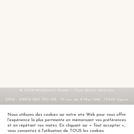
Mes favoris
Contact
FAQ
SERVICE & LÉGAL
Livraison & retours
CGV
Mentions légales
Confidentialité
RGPD
© 2026 Madame's Home — Tous droits réservés.
SINA · SIREN 890 720 188 · 75 rue du 8 Mai 1945, 73400 Ugine
Nous utilisons des cookies sur notre site Web pour vous offrir
l'expérience la plus pertinente en mémorisant vos préférences
et en répétant vos visites. En cliquant sur « Tout accepter »,
LUMERA
vous consentez à l'utilisation de TOUS les cookies.
AJOUTER
24,90
€