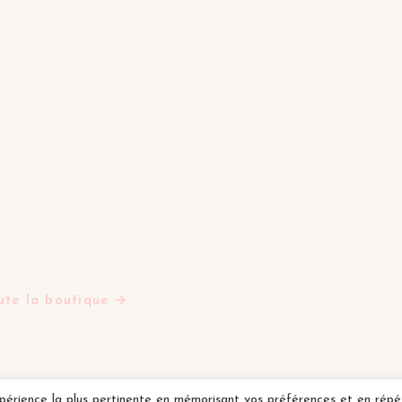
OUTIQUE
LA MAISON
iettes
Tables d'inspiration
ls Tasses Mugs
Mes favoris
ts Saladiers Et Coupelles
Contact
res
FAQ
ières
is
ute la boutique →
expérience la plus pertinente en mémorisant vos préférences et en rép