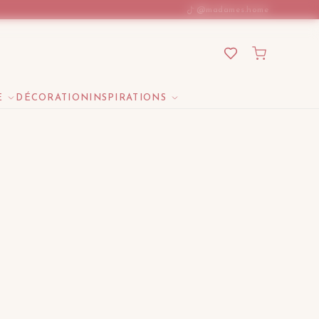
@madames.home
E
DÉCORATION
INSPIRATIONS