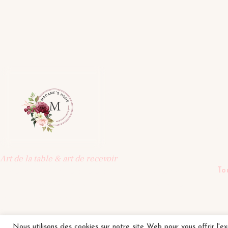
B
Ass
Bo
Pla
Ver
Thé
Art de la table & art de recevoir
Tap
To
Une sélection d'objets pensés pour la table : vaisselle,
art de recevoir, décoration. Une maison qui célèbre les
beaux moments partagés.
Nous utilisons des cookies sur notre site Web pour vous offrir l'