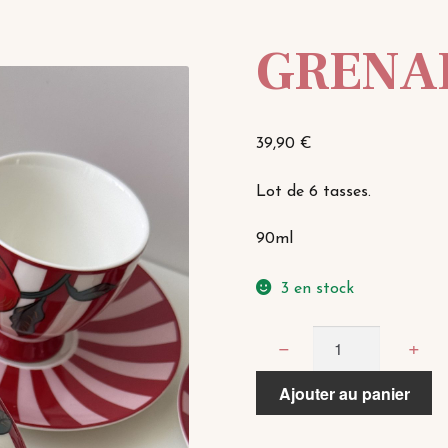
GRENA
39,90
€
Lot de 6 tasses.
90ml
3 en stock
quantité
−
+
de
GRENADE
Ajouter au panier