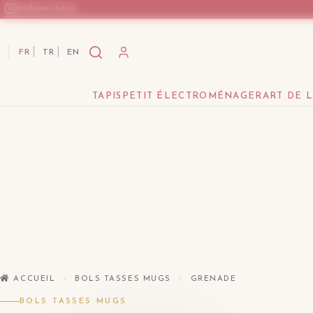
Aller
madames.home
au
contenu
FR
TR
EN
TAPIS
PETIT ÉLECTROMÉNAGER
ART DE 
ACCUEIL
BOLS TASSES MUGS
GRENADE
BOLS TASSES MUGS