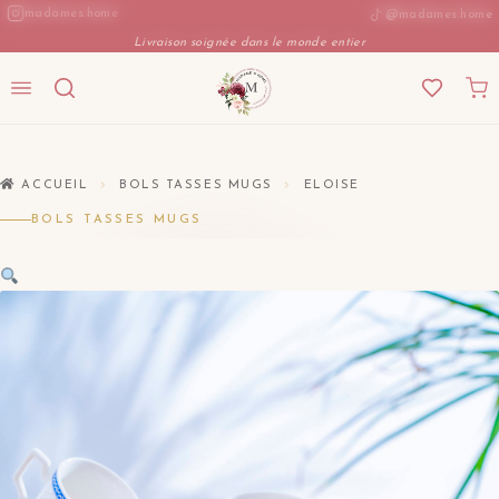
Aller
madames.home
@madames.home
au
Livraison soignée dans le monde entier
contenu
ACCUEIL
BOLS TASSES MUGS
ELOISE
BOLS TASSES MUGS