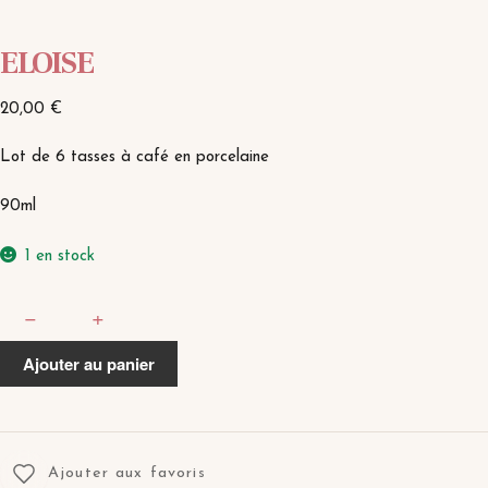
ELOISE
20,00
€
Lot de 6 tasses à café en porcelaine
90ml
1 en stock
quantité
−
+
de
ELOISE
Ajouter au panier
Ajouter aux favoris