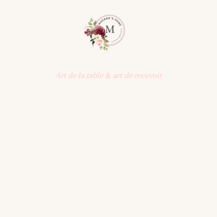
Art de la table & art de recevoir
Une sélection d'objets pensés pour la table : vaisselle,
art de recevoir, décoration. Une maison qui célèbre les
beaux moments partagés.
BOUTIQUE
Assiettes
Bols Tasses Mugs
Plats Saladiers Et Coupelles
Verres
Théières
Tapis