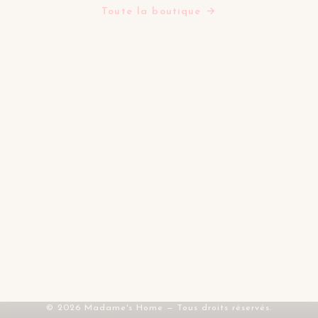
Toute la boutique →
LA MAISON
Tables d'inspiration
Mes favoris
Contact
FAQ
SERVICE & LÉGAL
Livraison & retours
CGV
Mentions légales
Confidentialité
RGPD
© 2026 Madame's Home — Tous droits réservés.