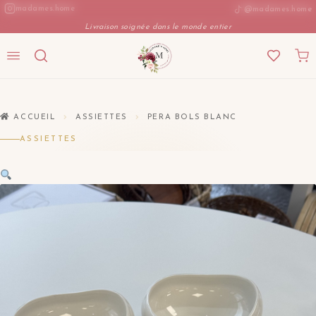
Aller
madames.home
@madames.home
au
Livraison soignée dans le monde entier
contenu
ACCUEIL
ASSIETTES
PERA BOLS BLANC
ASSIETTES