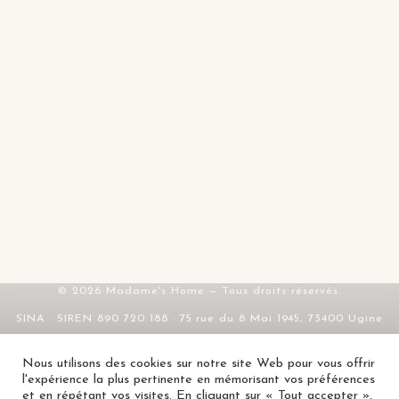
Tables d'inspiration
Mes favoris
Contact
FAQ
SERVICE & LÉGAL
Livraison & retours
CGV
Mentions légales
Confidentialité
RGPD
© 2026 Madame's Home — Tous droits réservés.
SINA · SIREN 890 720 188 · 75 rue du 8 Mai 1945, 73400 Ugine
Nous utilisons des cookies sur notre site Web pour vous offrir
l'expérience la plus pertinente en mémorisant vos préférences
et en répétant vos visites. En cliquant sur « Tout accepter »,