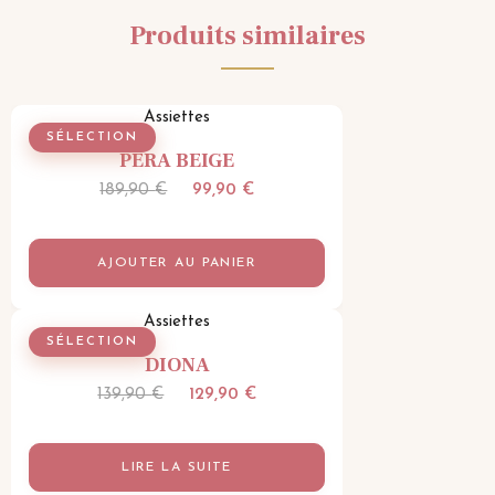
Produits similaires
Assiettes
SÉLECTION
PERA BEIGE
Le
Le
189,90
€
99,90
€
prix
prix
initial
actuel
AJOUTER AU PANIER
était :
est :
189,90 €.
99,90 €.
Assiettes
SÉLECTION
DIONA
Le
Le
139,90
€
129,90
€
prix
prix
initial
actuel
LIRE LA SUITE
était :
est :